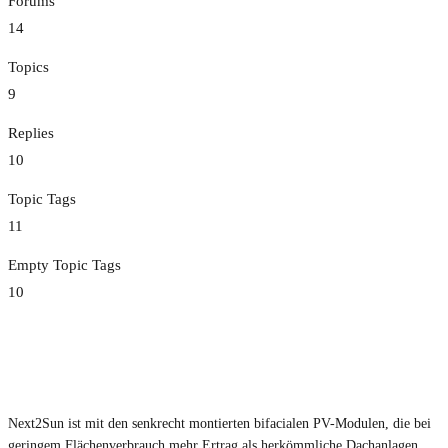
Forums
14
Topics
9
Replies
10
Topic Tags
11
Empty Topic Tags
10
Next2Sun ist mit den senkrecht montierten bifacialen PV-Modulen, die bei
geringem Flächenverbrauch mehr Ertrag als herkömmliche Dachanlagen