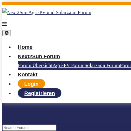
Home
Next2Sun Forum
Forum Übersicht
Agri-PV Forum
Solarzaun Forum
Foru
Stromertrag/Net
Kontakt
Login
Registrieren
Austausch und Erfahrungen zu Erträgen und Einspeisetarifen